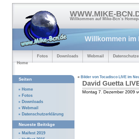
WWW.MIKE-BCN.
Willkommen auf Mike-Bcn´s Homep
Willkommen im
Fotos
Downloads
Webmail
Datenschutze
Home
«
Bilder von Tocadisco LIVE im N
Seiten
David Guetta LIV
Home
Montag 7. Dezember 2009 v
Fotos
Downloads
Webmail
Datenschutzerklärung
Neueste Beiträge
Maifest 2019