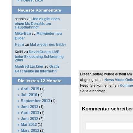
Hoffest 2016
Neueste Kommentare
sophia
zu
Und es gibt doch
einen Mc Donalds am
Hauptbahnhof
Mike-Bcn
zu
Mal wieder neu
Bilder
Heinz
zu
Mal wieder neu Bilder
Kathi
zu
David Guetta LIVE
beim Skiopening Schladming
2009
Manfred Lackner
zu
Gratis
Geschenke im Internet??
Dieser Beitrag wurde erstellt 
abgelegt unter
News Video Onli
Die letzten 12 Monate
Feed. Sie können einen
Kommen
April 2019
(1)
Seite einrichten.
Juli 2016
(1)
September 2013
(1)
Juni 2013
(1)
Kommentar schreibe
April 2013
(1)
Juni 2012
(2)
Mai 2012
(1)
März 2012
(1)