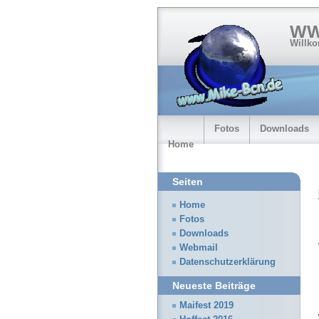
WW
Willk
Fotos
Downloads
Home
Seiten
Home
Fotos
Downloads
Webmail
Datenschutzerklärung
Neueste Beiträge
Maifest 2019