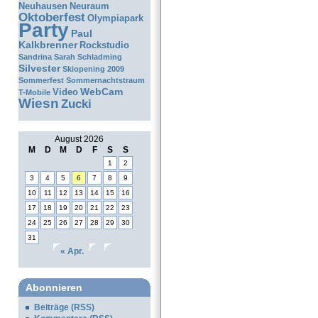
Neuhausen
Neuraum
Oktoberfest
Olympiapark
Party
Paul
Kalkbrenner
Rockstudio
Sandrina
Sarah
Schladming
Silvester
Skiopening 2009
Sommerfest
Sommernachtstraum
WebCam
Video
T-Mobile
Wiesn
Zucki
August 2026
M
D
M
D
F
S
S
1
2
3
4
5
6
7
8
9
10
11
12
13
14
15
16
17
18
19
20
21
22
23
24
25
26
27
28
29
30
31
« Apr.
Abonnieren
Beiträge (RSS)