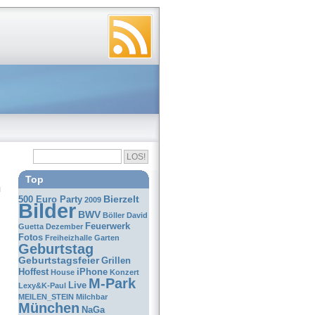
Top
Bierzelt
500 Euro Party
2009
Bilder
BWV
Böller
David
Feuerwerk
Guetta
Dezember
Fotos
Freiheizhalle
Garten
Geburtstag
Geburtstagsfeier
Grillen
Hoffest
iPhone
House
Konzert
M-Park
Live
Lexy&K-Paul
MEILEN_STEIN
Milchbar
München
NaGa