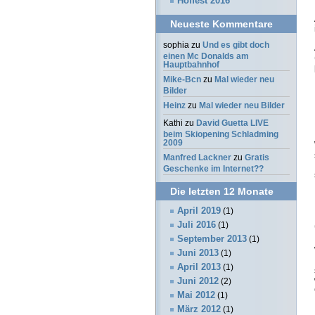
Hoffest 2016
Neueste Kommentare
sophia
zu
Und es gibt doch
einen Mc Donalds am
Hauptbahnhof
Mike-Bcn
zu
Mal wieder neu
Bilder
Heinz
zu
Mal wieder neu Bilder
Kathi
zu
David Guetta LIVE
beim Skiopening Schladming
2009
Manfred Lackner
zu
Gratis
Geschenke im Internet??
Die letzten 12 Monate
April 2019
(1)
Juli 2016
(1)
September 2013
(1)
Juni 2013
(1)
April 2013
(1)
Juni 2012
(2)
Mai 2012
(1)
März 2012
(1)