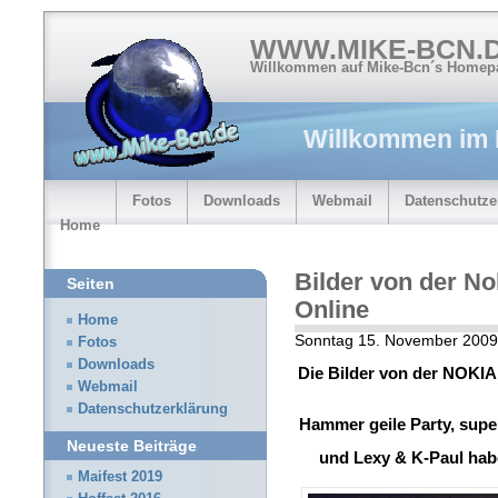
WWW.MIKE-BCN.
Willkommen auf Mike-Bcn´s Homep
Willkommen im
Fotos
Downloads
Webmail
Datenschutze
Home
Bilder von der No
Seiten
Online
Home
Sonntag 15. November 2009
Fotos
Downloads
Die Bilder von der NOKIA
Webmail
Datenschutzerklärung
Hammer geile Party, super
Neueste Beiträge
und Lexy & K-Paul habe
Maifest 2019