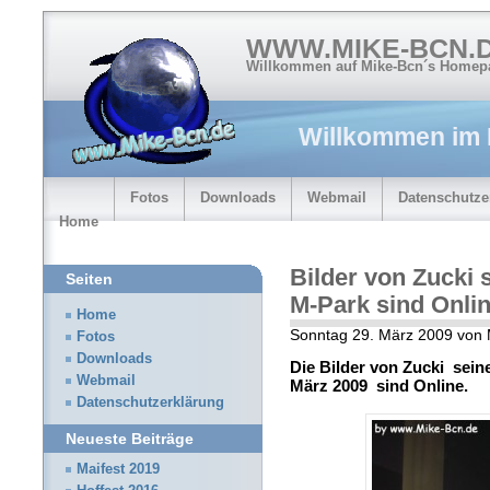
WWW.MIKE-BCN.
Willkommen auf Mike-Bcn´s Homep
Willkommen im
Fotos
Downloads
Webmail
Datenschutze
Home
Bilder von Zucki 
Seiten
M-Park sind Onli
Home
Sonntag 29. März 2009 von 
Fotos
Downloads
Die Bilder von Zucki sein
Webmail
März 2009 sind Online.
Datenschutzerklärung
Neueste Beiträge
Maifest 2019