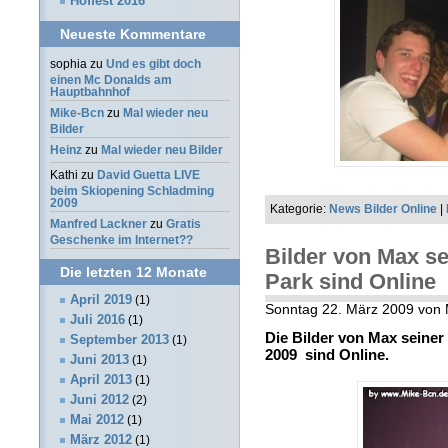
Hoffest 2016
Neueste Kommentare
sophia
zu
Und es gibt doch
einen Mc Donalds am
Hauptbahnhof
Mike-Bcn
zu
Mal wieder neu
Bilder
Heinz
zu
Mal wieder neu Bilder
Kathi
zu
David Guetta LIVE
beim Skiopening Schladming
2009
Kategorie:
News Bilder Online
|
Manfred Lackner
zu
Gratis
Geschenke im Internet??
Bilder von Max se
Die letzten 12 Monate
Park sind Online
April 2019
(1)
Sonntag 22. März 2009 von 
Juli 2016
(1)
Die Bilder von Max seiner
September 2013
(1)
2009 sind Online.
Juni 2013
(1)
April 2013
(1)
Juni 2012
(2)
Mai 2012
(1)
März 2012
(1)