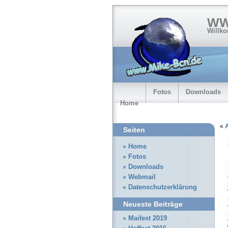
WW
Willk
Fotos
Downloads
Home
«
A
Seiten
Home
Fotos
Downloads
Webmail
Datenschutzerklärung
Neueste Beiträge
Maifest 2019