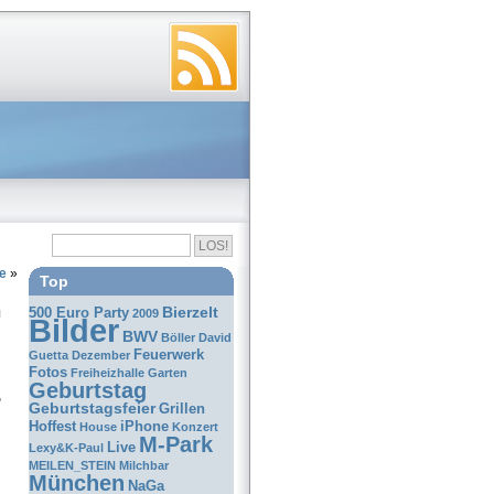
e
»
Top
Bierzelt
500 Euro Party
2009
Bilder
BWV
Böller
David
Feuerwerk
Guetta
Dezember
Fotos
Freiheizhalle
Garten
Geburtstag
o
Geburtstagsfeier
Grillen
Hoffest
iPhone
House
Konzert
M-Park
Live
Lexy&K-Paul
MEILEN_STEIN
Milchbar
München
NaGa