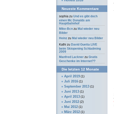
Hoffest 2016
Neueste Kommentare
sophia
zu
Und es gibt doch
einen Mc Donalds am
Hauptbahnhof
Mike-Bcn
zu
Mal wieder neu
Bilder
Heinz
zu
Mal wieder neu Bilder
Kathi
zu
David Guetta LIVE
beim Skiopening Schladming
2009
Manfred Lackner
zu
Gratis
Geschenke im Internet??
Die letzten 12 Monate
April 2019
(1)
Juli 2016
(1)
September 2013
(1)
Juni 2013
(1)
April 2013
(1)
Juni 2012
(2)
Mai 2012
(1)
März 2012
(1)