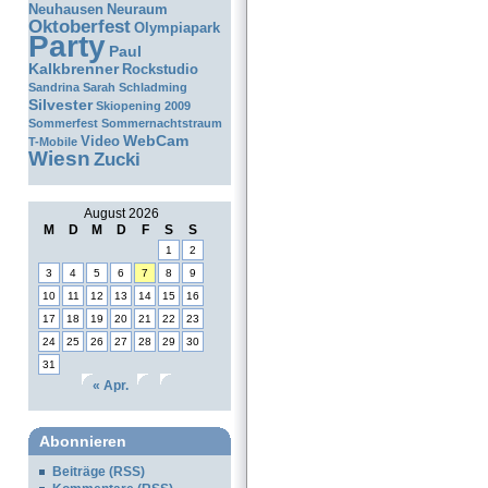
Neuhausen
Neuraum
Oktoberfest
Olympiapark
Party
Paul
Kalkbrenner
Rockstudio
Sandrina
Sarah
Schladming
Silvester
Skiopening 2009
Sommerfest
Sommernachtstraum
WebCam
Video
T-Mobile
Wiesn
Zucki
August 2026
M
D
M
D
F
S
S
1
2
3
4
5
6
7
8
9
10
11
12
13
14
15
16
17
18
19
20
21
22
23
24
25
26
27
28
29
30
31
« Apr.
Abonnieren
Beiträge (RSS)