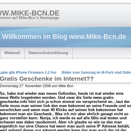
W.MIKE-BCN.DE
ommen auf Mike-Bcn´s Homepage
Willkommen im Blog
www.Mike-Bcn.de
Webmail
Datenschutzerklärung
pple gibt iPhone Firmware 2.2 frei
Bilder vom Samstag im M-Park sind Onlin
Gratis Geschenke im Internet??
Donnerstag 27. November 2008 von Mike-Bcn
So, habe mal wieder was neues Gefunden, heute ist mal wieder eine
neue Welle losgetreten worden. Und zwar die Seite www.gratis-
geschenke.info hört sich ja schon einmal vie versprechend an…laut der
Seite muss man seinen link den man bekommt an seine Freunde und s
verschicken und wenn man 40 Klicks auf seinen link bekommen hat
bekommt man ein Geschenk.. Was ich mir aber ehrlich gesagt nicht so
ganz vorstellen kann. Nunja, ich werde es auf alle fälle mal testen und
schauen was dabei rauskommt. Aber ich glaube so wie so das man
eigentlich nur eine Chance hat wenn man auch seine IP Adresse behält,
weil anhand dieser nur erkannt werden kann das man auch der ist der