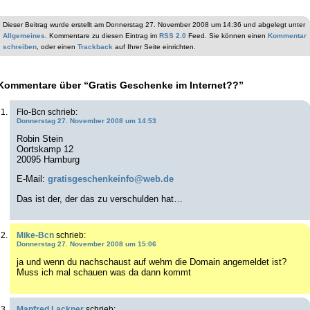
Dieser Beitrag wurde erstellt am Donnerstag 27. November 2008 um 14:36 und abgelegt unter
Allgemeines
. Kommentare zu diesen Eintrag im
RSS 2.0
Feed. Sie können einen
Kommentar
schreiben
, oder einen
Trackback
auf Ihrer Seite einrichten.
Kommentare über “Gratis Geschenke im Internet??”
Flo-Bcn schrieb:
Donnerstag 27. November 2008 um 14:53
Robin Stein
Oortskamp 12
20095 Hamburg
E-Mail:
gratisgeschenkeinfo@web.de
Das ist der, der das zu verschulden hat…
Mike-Bcn
schrieb:
Donnerstag 27. November 2008 um 15:06
ja und wenn du nachschaust auf wehm die Domain angemeldet ist?
Muss ich mal schauen was da dann kommt
Manfred Lackner
schrieb: